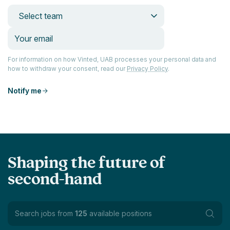
Select team
For information on how Vinted, UAB processes your personal data and
how to withdraw your consent, read our
Privacy Policy
.
Notify me
Shaping the future of
second-hand
Search jobs from
125
available positions